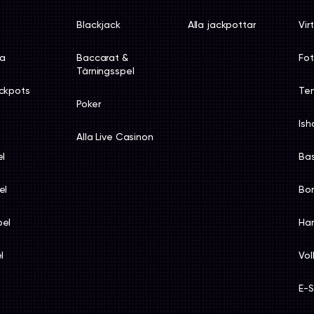
uvarande eller väntande bonusar.
ortbonusen är endast giltig i sektionerna Sport och Virtuell sport. Den
15.
Blackjack
Alla jackpottar
Vir
asino, live casino, etc.).
portbonusen kommer att vara tillgänglig i 60 dagar. Om den inte tas
16.
ra
Baccarat &
Fot
tan möjlighet att krediteras igen. Alla spel som placeras med Spor
Tärningsspel
tgångsperioden.
ör att kunna ta ut eventuella vinster som kommer från spel med v
17.
ackpots
Ten
jordes för att hämta bonusen satsas i sin helhet i sportboken.
Poker
är du har uppfyllt omsättningskraven måste du göra en insättning m
18.
Ish
öjliggöra uttag av både den insättning du gjorde och eventuella vin
Alla Live Casinon
 vi har skäl att tro att du missbrukar eller försöker missbruka bonusvi
19.
ist på principen om "god tro", användningen av orimliga spelmetoder, k
el
Ba
onus, ogiltigförklara satsningarna, återkräva eventuella vinster som 
komst till en eller flera specifika produkter, exkludera dig från alla
el
Bor
itt konto omedelbart.
et är förbjudet för spelare att samarbeta, med eller utan en överens
20.
åra bonusar. Därför kan vi granska konton och spel med en bonus, f
pel
Han
ellan spelarkonton, sådana IP/enhetslänkar, registrerade kontaktupp
nfiskera vinster som härrör från sådan aktivitet.
l
Vol
n spelare kan när som helst avbryta en aktiv bonus från profilsektion
21.
enom att annullera bonusen kommer hela beloppet i bonussaldot att 
 erbjuder bonusar som lite extra underhållning till spelen och förbeh
22.
E-S
onus/kampanj, eller helt exkludera ett spelkonto från att ta del av
nklusive innan en bonus/kampanj krediteras. Detta kommer inte att påv