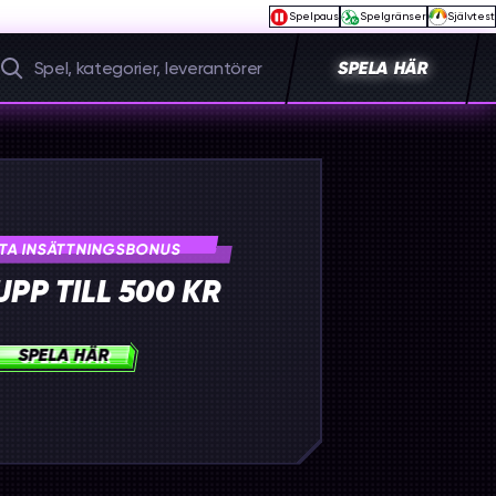
Spelpaus
Spelgränser
Självtest
Spel, kategorier, leverantörer
SPELA HÄR
TA INSÄTTNINGSBONUS
UPP TILL 500 KR
SPELA HÄR