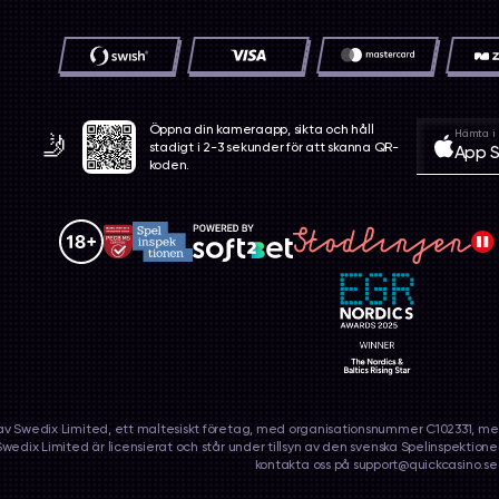
n bonus.
i förbehåller oss rätten att begära dokumentation för att tillfredsst
23.
opia av ID, adressbevis, samt bevis på betalning / betalningssmetod,
tt uttag av vinster som härrör från spelande med en bonus.
 allmänna villkoren för QuickCasino.se gäller.
24.
Öppna din kameraapp, sikta och håll
Hämta i
🤳
stadigt i 2-3 sekunder för att skanna QR-
App S
koden.
 Swedix Limited, ett maltesiskt företag, med organisationsnummer C102331, med ad
. Swedix Limited är licensierat och står under tillsyn av den svenska Spelinspektion
kontakta oss på support@quickcasino.se