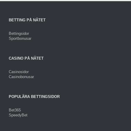
BETTING PÅ NÄTET
Bettingsidor
Sportbonusar
CASINO PÅ NÄTET
Casinosidor
Casinobonusar
POPULÄRA BETTINGSIDOR
Bet365
SpeedyBet