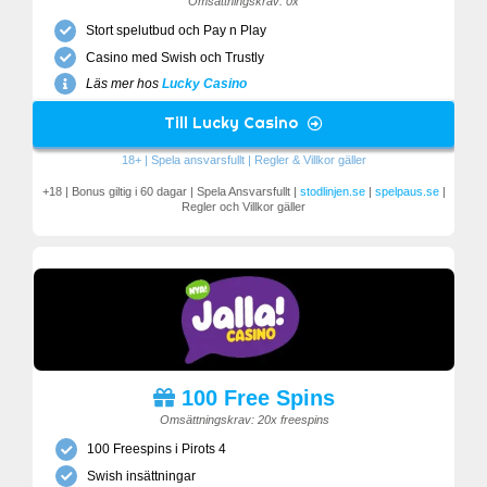
Omsättningskrav: 0x
Stort spelutbud och Pay n Play
Casino med Swish och Trustly
Läs mer hos
Lucky Casino
Till Lucky Casino
18+ | Spela ansvarsfullt
|
Regler & Villkor gäller
+18 | Bonus giltig i 60 dagar | Spela Ansvarsfullt |
stodlinjen.se
|
spelpaus.se
|
Regler och Villkor gäller
100 Free Spins
Omsättningskrav: 20x freespins
100 Freespins i Pirots 4
Swish insättningar