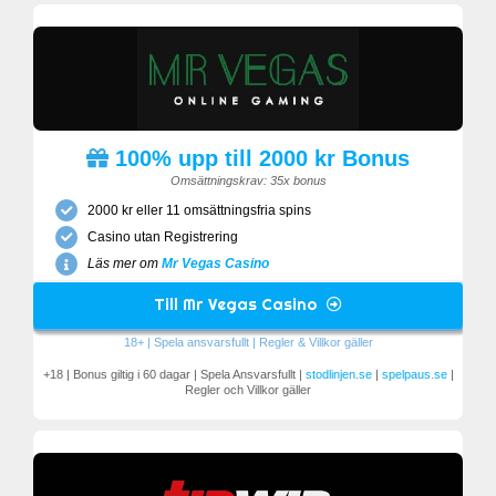
100% upp till 2000 kr Bonus
Omsättningskrav: 35x bonus
2000 kr eller 11 omsättningsfria spins
Casino utan Registrering
Läs mer om
Mr Vegas Casino
Till Mr Vegas Casino
18+ | Spela ansvarsfullt
|
Regler & Villkor gäller
+18 | Bonus giltig i 60 dagar | Spela Ansvarsfullt |
stodlinjen.se
|
spelpaus.se
|
Regler och Villkor gäller