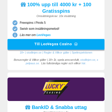
100% upp till 4000 kr + 100
Gratisspins
Omsättningskrav: 10x insättning
Freespins i Pirots 5
Swish som insättningsmetod!
Läs mer om
LeoVegas
Till LeoVegas Casino
18+ | stodlinjen.se
|
Regler & Villkor gäller
|
Spelinspektionen
Bonusregler & Villkor gäller | 18+ år, spela ansvarsfullt,
stodlinjen.se
,
s
pelpaus.se.
Läs fullständiga regler och villkor
här
.
BankID & Snabba uttag