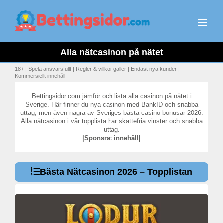
Fortsätt
till
innehållet
Alla nätcasinon på nätet
Bettingsidor.com jämför och lista alla casinon på nätet i
Sverige. Här finner du nya casinon med BankID och snabba
uttag, men även några av Sveriges bästa casino bonusar 2026.
Alla nätcasinon i vår topplista har skattefria vinster och snabba
uttag.
|Sponsrat innehåll|
Bästa Nätcasinon 2026 – Topplistan