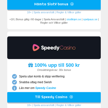
Hämta SlotV bonus
18+ | Spela ansvarsfullt
|
Regler & Villkor gäller
+18 | Bonus giltig i 60 dagar | Spela Ansvarsfullt |
stodlinjen.se
|
spelpaus.se
|
Regler och Villkor gäller
100% upp till 500 kr
Omsättningskrav: 30x bonus
Spela utan konto & slipp verifiering
Snabba uttag med Swish
Läs mer om
Speedy Casino
Till Speedy Casino
18+ | Spela ansvarsfullt
|
Regler & Villkor gäller