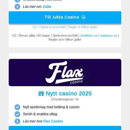
Läs mer om
Jubla
Till Jubla Casino
21+ | Spela ansvarsfullt
|
Regler & Villkor gäller
+21 | Bonus giltig i 60 dagar | Spela Ansvarsfullt |
stodlinjen.se
|
spelpaus.se
|
Regler och Villkor gäller
Nytt casino 2025
Omsättningkrav: 0x
Nytt spelbolag med betting & casino
Swish & snabba uttag
Läs mer hos
Flax Casino