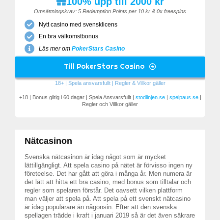
100% upp till 2000 kr
Omsättningskrav: 5 Redemption Points per 10 kr & 0x freespins
Nytt casino med svensklicens
En bra välkomstbonus
Läs mer om
PokerStars Casino
Till PokerStars Casino
18+ | Spela ansvarsfullt
|
Regler & Villkor gäller
+18 | Bonus giltig i 60 dagar | Spela Ansvarsfullt |
stodlinjen.se
|
spelpaus.se
|
Regler och Villkor gäller
Nätcasinon
Svenska nätcasinon är idag något som är mycket
lättillgängligt. Att spela casino på nätet är förvisso ingen ny
företeelse. Det har gått att göra i många år. Men numera är
det lätt att hitta ett bra casino, med bonus som tilltalar och
regler som spelaren förstår. Det oavsett vilken plattform
man väljer att spela på. Att spela på ett svenskt nätcasino
är idag populärare än någonsin. Efter att den svenska
spellagen trädde i kraft i januari 2019 så är det även säkrare