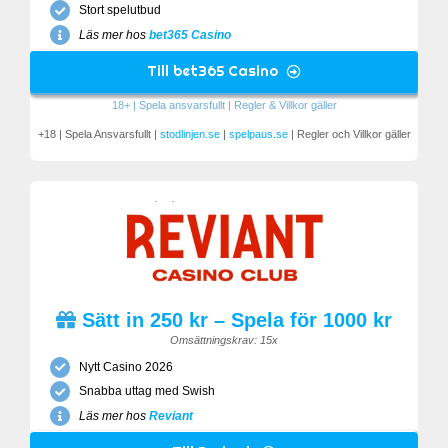
Stort spelutbud
Läs mer hos
bet365 Casino
Till bet365 Casino
18+ | Spela ansvarsfullt
|
Regler & Villkor gäller
+18 | Spela Ansvarsfullt |
stodlinjen.se
|
spelpaus.se
| Regler och Villkor gäller
Sätt in 250 kr – Spela för 1000 kr
Omsättningskrav: 15x
Nytt Casino 2026
Snabba uttag med Swish
Läs mer hos
Reviant