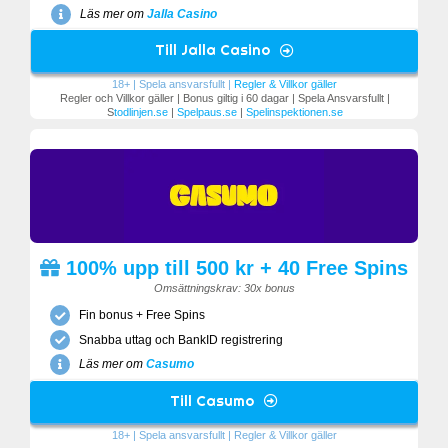
Läs mer om
Jalla Casino
Till Jalla Casino
18+ | Spela ansvarsfullt
|
Regler & Villkor gäller
Regler och Villkor gäller | Bonus giltig i 60 dagar | Spela Ansvarsfullt |
S
todlinjen.se
|
Spelpaus.se
|
Spelinspektionen.se
100% upp till 500 kr + 40 Free Spins
Omsättningskrav: 30x bonus
Fin bonus + Free Spins
Snabba uttag och BankID registrering
Läs mer om
Casumo
Till Casumo
18+ | Spela ansvarsfullt
|
Regler & Villkor gäller