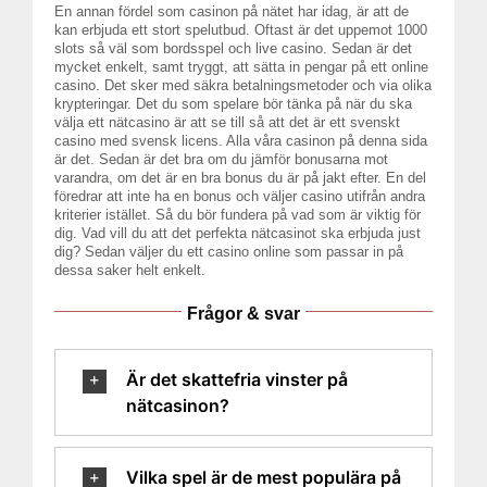
En annan fördel som casinon på nätet har idag, är att de
kan erbjuda ett stort spelutbud. Oftast är det uppemot 1000
slots så väl som bordsspel och live casino. Sedan är det
mycket enkelt, samt tryggt, att sätta in pengar på ett online
casino. Det sker med säkra betalningsmetoder och via olika
krypteringar. Det du som spelare bör tänka på när du ska
välja ett nätcasino är att se till så att det är ett svenskt
casino med svensk licens. Alla våra casinon på denna sida
är det. Sedan är det bra om du jämför bonusarna mot
varandra, om det är en bra bonus du är på jakt efter. En del
föredrar att inte ha en bonus och väljer casino utifrån andra
kriterier istället. Så du bör fundera på vad som är viktig för
dig. Vad vill du att det perfekta nätcasinot ska erbjuda just
dig? Sedan väljer du ett casino online som passar in på
dessa saker helt enkelt.
Frågor & svar
Är det skattefria vinster på
nätcasinon?
Vilka spel är de mest populära på