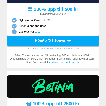
100% upp till 500 kr
Omsättningskrav: 30x
Nytt svensk Casino 2026
Swish & snabba uttag
Läs mer hos
1X2
Hämta 1X2 Bonus
18+ | Spela ansvarsfullt
|
Regler & Villkor gäller
18 + | Endast nya kunder. Min insättning: 100 kr. Maxbonus 500 kr.
Omsättningskrav: 30x. Giltigt i 60 dagar | Fullständiga regler & villkor gäller |
Spela Ansvarsfullt |
stodlinjen.se
|
spelpaus.se
|
100% upp till 2500 kr