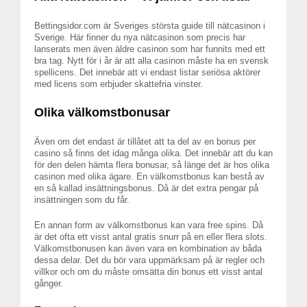
Bettingsidor.com är Sveriges största guide till nätcasinon i
Sverige. Här finner du nya nätcasinon som precis har
lanserats men även äldre casinon som har funnits med ett
bra tag. Nytt för i år är att alla casinon måste ha en svensk
spellicens. Det innebär att vi endast listar seriösa aktörer
med licens som erbjuder skattefria vinster.
Olika välkomstbonusar
Även om det endast är tillåtet att ta del av en bonus per
casino så finns det idag många olika. Det innebär att du kan
för den delen hämta flera bonusar, så länge det är hos olika
casinon med olika ägare. En välkomstbonus kan bestå av
en så kallad insättningsbonus. Då är det extra pengar på
insättningen som du får.
En annan form av välkomstbonus kan vara free spins. Då
är det ofta ett visst antal gratis snurr på en eller flera slots.
Välkomstbonusen kan även vara en kombination av båda
dessa delar. Det du bör vara uppmärksam på är regler och
villkor och om du måste omsätta din bonus ett visst antal
gånger.