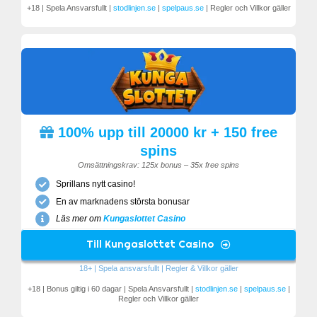
+18 | Spela Ansvarsfullt |
stodlinjen.se
|
spelpaus.se
| Regler och Villkor gäller
100% upp till 20000 kr + 150 free
spins
Omsättningskrav: 125x bonus – 35x free spins
Sprillans nytt casino!
En av marknadens största bonusar
Läs mer om
Kungaslottet Casino
Till Kungaslottet Casino
18+ | Spela ansvarsfullt
|
Regler & Villkor gäller
+18 | Bonus giltig i 60 dagar | Spela Ansvarsfullt |
stodlinjen.se
|
spelpaus.se
|
Regler och Villkor gäller