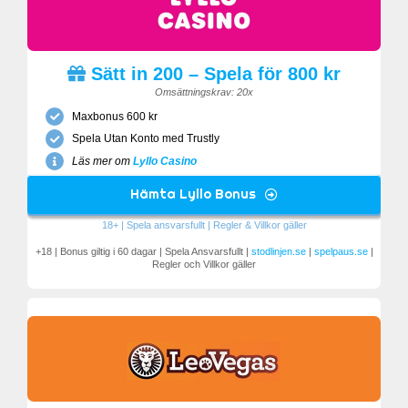
Sätt in 200 – Spela för 800 kr
Omsättningskrav: 20x
Maxbonus 600 kr
Spela Utan Konto med Trustly
Läs mer om
Lyllo Casino
Hämta Lyllo Bonus
18+ | Spela ansvarsfullt
|
Regler & Villkor gäller
+18 | Bonus giltig i 60 dagar | Spela Ansvarsfullt |
stodlinjen.se
|
spelpaus.se
|
Regler och Villkor gäller