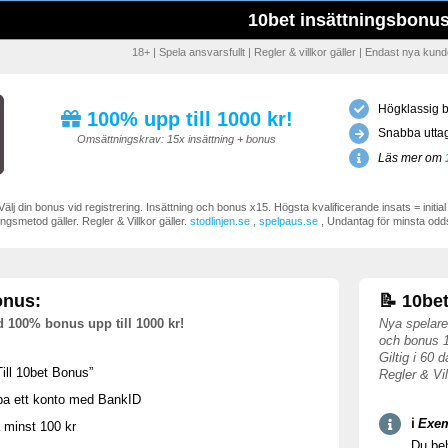
10bet insättningsbonu
Högklassig b
100% upp till 1000 kr!
Snabba uttag
Omsättningskrav: 15x insättning + bonus
Läs mer om
Välj din bonus vid registrering. Insättning och bonus x15. Högsta kvalificerande insats = initi
ingsmetod gäller. Regler & Villkor gäller.
stodlinjen.se
,
spelpaus.se
, Undantag för minsta odds
onus:
📝 10be
 100% bonus upp till 1000 kr!
Nya spelare:
och bonus 1
Giltig i 60
ill 10bet Bonus”
Regler & Vil
pa ett konto med BankID
ℹ️
Exem
å minst 100 kr
Du beh