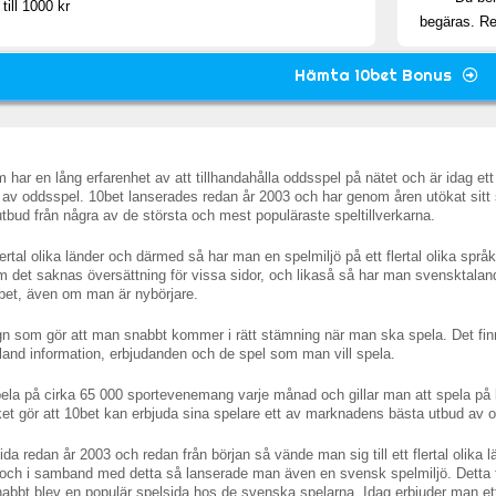
ill 1000 kr
begäras. Re
Hämta 10bet Bonus
m har en lång erfarenhet av att tillhandahålla oddsspel på nätet och är idag
t av oddsspel. 10bet lanserades redan år 2003 och har genom åren utökat sitt
utbud från några av de största och mest populäraste speltillverkarna.
flertal olika länder och därmed så har man en spelmiljö på ett flertal olika s
m det saknas översättning för vissa sidor, och likaså så har man svensktalan
bet, även om man är nybörjare.
gn som gör att man snabbt kommer i rätt stämning när man ska spela. Det finns
bland information, erbjudanden och de spel som man vill spela.
la på cirka 65 000 sportevenemang varje månad och gillar man att spela på li
et gör att 10bet kan erbjuda sina spelare ett av marknadens bästa utbud av 
ida redan år 2003 och redan från början så vände man sig till ett flertal olik
n och i samband med detta så lanserade man även en svensk spelmiljö. Detta 
snabbt blev en populär spelsida hos de svenska spelarna. Idag erbjuder man e