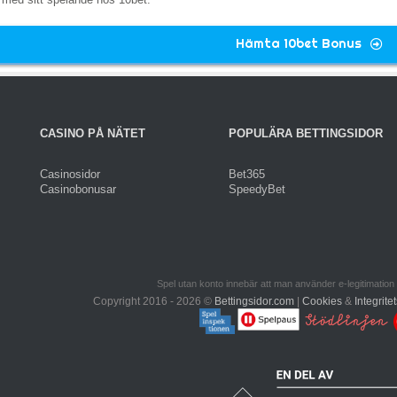
Hämta 10bet Bonus
CASINO PÅ NÄTET
POPULÄRA BETTINGSIDOR
Casinosidor
Bet365
Casinobonusar
SpeedyBet
Copyright 2016 - 2026 ©
Bettingsidor.com
|
Cookies
&
Integrite