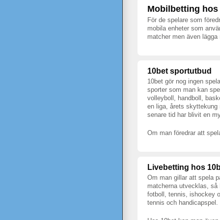
Mobilbetting hos
För de spelare som föredra
mobila enheter som använ
matcher men även lägga n
10bet sportutbud
10bet gör nog ingen spela
sporter som man kan spela 
volleyboll, handboll, bask
en liga, årets skyttekung
senare tid har blivit en 
Om man föredrar att spela
Livebetting hos 10
Om man gillar att spela 
matcherna utvecklas, så 
fotboll, tennis, ishockey 
tennis och handicapspel.