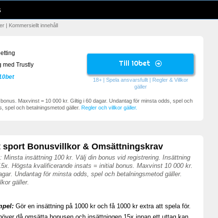
s
etting
Till 10bet
 med Trustly
10bet
18+ | Spela ansvarsfullt
|
Regler & Villkor
gäller
al bonus. Maxvinst = 10 000 kr. Giltig i 60 dagar. Undantag för minsta odds, spel och
, spel och betalningsmetod gäller.
Regler och villkor gäller.
t sport Bonusvillkor & Omsättningskrav
 Minsta insättning 100 kr. Välj din bonus vid registrering. Insättning
5x. Högsta kvalificerande insats = initial bonus. Maxvinst 10 000 kr.
 dagar. Undantag för minsta odds, spel och betalningsmetod gäller.
lkor gäller.
pel:
Gör en insättning på 1000 kr och få 1000 kr extra att spela för.
över då omsätta bonusen och insättningen 15x innan ett uttag kan