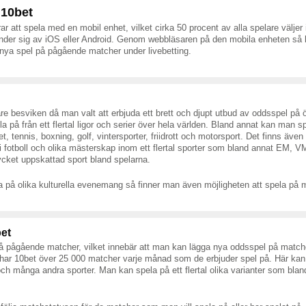
 10bet
r att spela med en mobil enhet, vilket cirka 50 procent av alla spelare väljer
der sig av iOS eller Android. Genom webbläsaren på den mobila enheten så 
ya spel på pågående matcher under livebetting.
re besviken då man valt att erbjuda ett brett och djupt utbud av oddsspel på 
på från ett flertal ligor och serier över hela världen. Bland annat kan man spe
et, tennis, boxning, golf, vintersporter, friidrott och motorsport. Det finns äv
 i fotboll och olika mästerskap inom ett flertal sporter som bland annat EM,
mycket uppskattad sport bland spelarna.
 på olika kulturella evenemang så finner man även möjligheten att spela på m
bet
på pågående matcher, vilket innebär att man kan lägga nya oddsspel på matc
har 10bet över 25 000 matcher varje månad som de erbjuder spel på. Här kan
och många andra sporter. Man kan spela på ett flertal olika varianter som blan