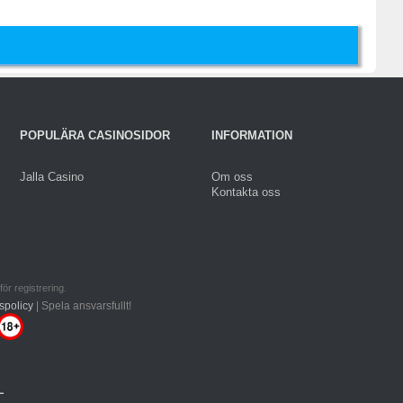
POPULÄRA CASINOSIDOR
INFORMATION
Jalla Casino
Om oss
Kontakta oss
tspolicy
| Spela ansvarsfullt!