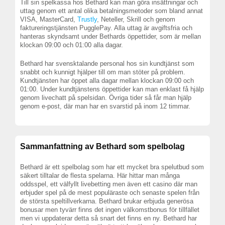
Till sin spelkassa hos Bethard kan man göra insättningar och
uttag genom ett antal olika betalningsmetoder som bland annat
VISA, MasterCard,
Trustly
, Neteller, Skrill och genom
faktureringstjänsten PugglePay. Alla uttag är avgiftsfria och
hanteras skyndsamt under Bethards öppettider, som är mellan
klockan 09:00 och 01:00 alla dagar.
Bethard har svensktalande personal hos sin kundtjänst som
snabbt och kunnigt hjälper till om man stöter på problem.
Kundtjänsten har öppet alla dagar mellan klockan 09:00 och
01:00. Under kundtjänstens öppettider kan man enklast få hjälp
genom livechatt på spelsidan. Övriga tider så får man hjälp
genom e-post, där man har en svarstid på inom 12 timmar.
Sammanfattning av Bethard som spelbolag
Bethard är ett spelbolag som har ett mycket bra spelutbud som
säkert tilltalar de flesta spelarna. Här hittar man många
oddsspel, ett välfyllt livebetting men även ett casino där man
erbjuder spel på de mest populäraste och senaste spelen från
de största speltillverkarna. Bethard brukar erbjuda generösa
bonusar men tyvärr finns det ingen välkomstbonus för tillfället
men vi uppdaterar detta så snart det finns en ny. Bethard har