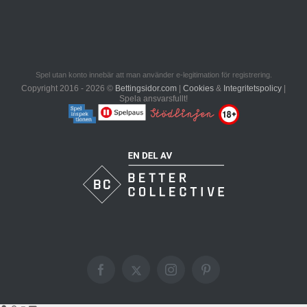
Copyright 2016 - 2026 ©
Bettingsidor.com
|
Cookies
&
Integritetspolicy
|
Spela ansvarsfullt!
X
Facebook
Instagram
Pinterest