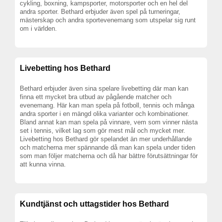
cykling, boxning, kampsporter, motorsporter och en hel del
andra sporter. Bethard erbjuder även spel på turneringar,
mästerskap och andra sportevenemang som utspelar sig runt
om i världen.
Livebetting hos Bethard
Bethard erbjuder även sina spelare livebetting där man kan
finna ett mycket bra utbud av pågående matcher och
evenemang. Här kan man spela på fotboll, tennis och många
andra sporter i en mängd olika varianter och kombinationer.
Bland annat kan man spela på vinnare, vem som vinner nästa
set i tennis, vilket lag som gör mest mål och mycket mer.
Livebetting hos Bethard gör spelandet än mer underhållande
och matcherna mer spännande då man kan spela under tiden
som man följer matcherna och då har bättre förutsättningar för
att kunna vinna.
Kundtjänst och uttagstider hos Bethard