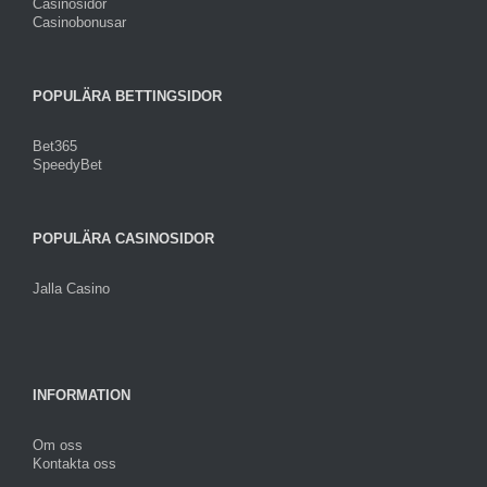
Casinosidor
Casinobonusar
POPULÄRA BETTINGSIDOR
Bet365
SpeedyBet
POPULÄRA CASINOSIDOR
Jalla Casino
INFORMATION
Om oss
Kontakta oss