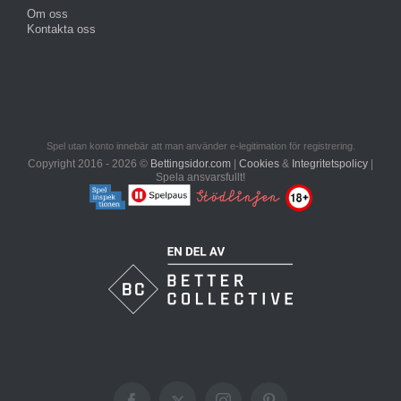
Om oss
Kontakta oss
Copyright 2016 - 2026 ©
Bettingsidor.com
|
Cookies
&
Integritetspolicy
|
Spela ansvarsfullt!