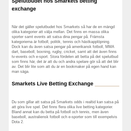
Spelutbudet hos Smarkets betting
exchange
När det gäller spelutbudet hos Smarkets så har de en mängd
olika kategorier att välja mellan. Det finns en massa olika
sporter samt events att satsa dina pengar på. Främsta
kategorierna är fotboll, politik, tennis och hästkapplöpning.
Dock kan du även satsa pengar på amerikansk fotboll, MMA
dart, baseboll, boxning, rugby, cricket, samt att det även finns
tv-events och e-sport. Stora fördelen att betta på det spelutbud
som finns här, det är att du och andra spelare gör så att det blir
av. Det blir lite som att du är en bookmaker på egen hand kan
man säga.
Smarkets Live Betting Exchange
Du som gillar att satsa på Smarkets odds i realtid kan satsa på
att göra live spel. Det finns flera olika live betting kategorier.
Bland annat kan du betta på fotboll och tennis, men även
baseboll, australiensk fotboll och e-sporter som till exempelvis
Dota 2.