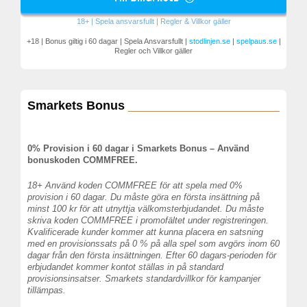
18+ | Spela ansvarsfullt
|
Regler & Villkor gäller
+18 | Bonus giltig i 60 dagar | Spela Ansvarsfullt |
stodlinjen.se
|
spelpaus.se
|
Regler och Villkor gäller
Smarkets Bonus
0% Provision i 60 dagar i Smarkets Bonus – Använd
bonuskoden COMMFREE.
18+ Använd koden COMMFREE för att spela med 0%
provision i 60 dagar. Du måste göra en första insättning på
minst 100 kr för att utnyttja välkomsterbjudandet. Du måste
skriva koden COMMFREE i promofältet under registreringen.
Kvalificerade kunder kommer att kunna placera en satsning
med en provisionssats på 0 % på alla spel som avgörs inom 60
dagar från den första insättningen. Efter 60 dagars-perioden för
erbjudandet kommer kontot ställas in på standard
provisionsinsatser. Smarkets standardvillkor för kampanjer
tillämpas.