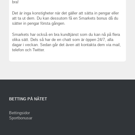
bra!
Det är inga konstigheter när det gäller att sätta in pengar eller
att ta ut dem. Du kan dessutom få en Smarkets bonus då du
sätter in pengar första gången.
Smarkets har också en bra kundtjänst som du kan nå på flera
olika sätt. Dels så har de en chatt som är öppen 24/7, alla
dagar i veckan. Sedan går det även att kontakta dem via mail,
telefon och Twitter.
BETTING PÅ NÄTET
Bettingsidor
Sportbonusar