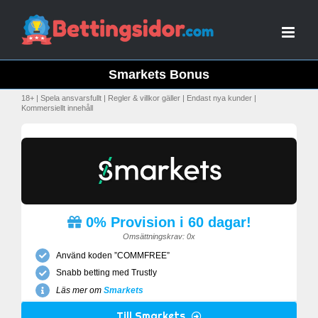
Fortsätt
till
innehållet
Smarkets Bonus
0% Provision i 60 dagar!
Omsättningskrav: 0x
Använd koden ”COMMFREE”
Snabb betting med Trustly
Läs mer om
Smarkets
Till Smarkets